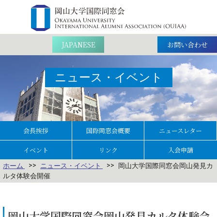
お問い合わせ
JAPANESE
ニュース・イベント
会長挨拶
国際同窓会概要
ニュースレター
イベント
リンク
入会申請
ホーム
ニュース・イベント
岡山大学国際同窓会岡山発見カ
ルタ体験会開催
岡山大学国際同窓会岡山発見カルタ体験会