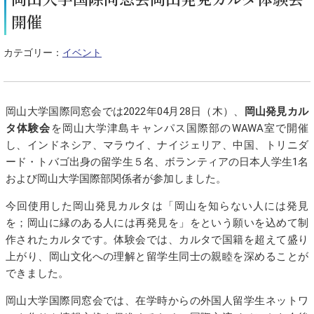
開催
カテゴリー：
イベント
岡山大学国際同窓会では
2022
年
04
月
28
日（木）、
岡山発見カル
タ体験会
を岡山大学津島キャンパス国際部の
WAWA
室で開催
し、インドネシア、マラウイ、ナイジェリア、中国
、
トリニダ
ード・トバゴ
出身
の留学生５名
、
ボランティア
の
日本人学生
1
名
および岡山大学国際部関係者が参加しました。
今回
使用した
岡山発見カルタは「岡山を知らない人には発見
を；岡山に縁のある人には再発見を」
を
という
願いを込め
て制
作されたカルタです
。
体験会では、カルタで国籍を超えて盛り
上がり、岡山文化への理解と留学生同士の親睦を深めることが
できました。
岡山大学国際同窓会では、在学時からの外国人留学生ネットワ