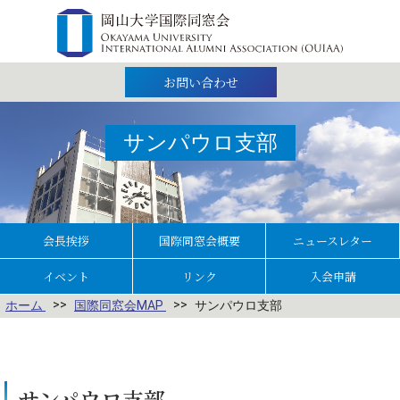
お問い合わせ
サンパウロ支部
会長挨拶
国際同窓会概要
ニュースレター
イベント
リンク
入会申請
ホーム
国際同窓会MAP
サンパウロ支部
サンパウロ支部